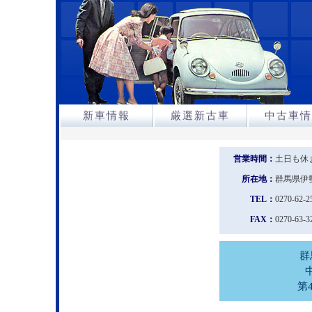
新車情報
厳選新古車
中古車情
営業時間：
土日も休まず
所在地：
群馬県伊
TEL：
0270-62-2
FAX：
0270-63-3
群
第4